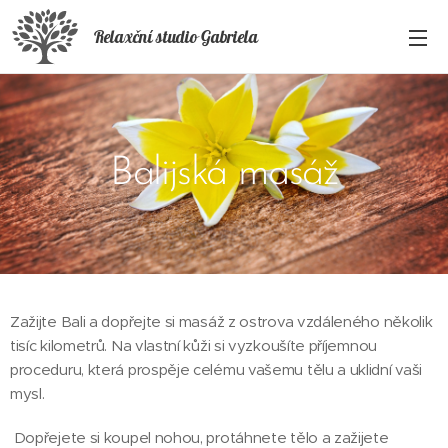
Relaxční studio Gabriela
Balijská masáž
Zažijte Bali a dopřejte si masáž z ostrova vzdáleného několik
tisíc kilometrů. Na vlastní kůži si vyzkoušíte příjemnou
proceduru, která prospěje celému vašemu tělu a uklidní vaši
mysl.
Dopřejete si koupel nohou, protáhnete tělo a zažijete