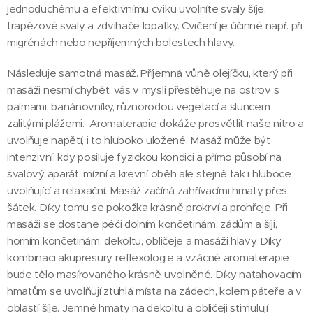
jednoduchému a efektivnímu cviku uvolníte svaly šíje,
trapézové svaly a zdvihače lopatky. Cvičení je účinné např. při
migrénách nebo nepříjemných bolestech hlavy.
Následuje samotná masáž. Příjemná vůně olejíčku, který při
masáži nesmí chybět, vás v mysli přestěhuje na ostrov s
palmami, banánovníky, různorodou vegetací a sluncem
zalitými plážemi. Aromaterapie dokáže prosvětlit naše nitro a
uvolňuje napětí, i to hluboko uložené. Masáž může být
intenzivní, kdy posiluje fyzickou kondici a přímo působí na
svalový aparát, mízní a krevní oběh ale stejně tak i hluboce
uvolňující a relaxační. Masáž začíná zahřívacími hmaty přes
šátek. Díky tomu se pokožka krásně prokrví a prohřeje. Při
masáži se dostane péči dolním končetinám, zádům a šíji,
horním končetinám, dekoltu, obličeje a masáži hlavy. Díky
kombinaci akupresury, reflexologie a vzácné aromaterapie
bude tělo masírovaného krásně uvolněné. Díky natahovacím
hmatům se uvolňují ztuhlá místa na zádech, kolem páteře a v
oblastí šíje. Jemné hmaty na dekoltu a obličeji stimulují