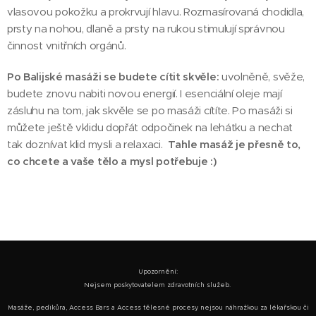
vlasovou pokožku a prokrvují hlavu. Rozmasírovaná chodidla,
prsty na nohou, dlaně a prsty na rukou stimulují správnou
činnost vnitřních orgánů.
Po Balijské masáži se budete cítit skvěle:
uvolněně, svěže,
budete znovu nabiti novou energií. I esenciální oleje mají
zásluhu na tom, jak skvěle se po masáži cítíte. Po masáži si
můžete ještě vklidu dopřát odpočinek na lehátku a nechat
tak doznívat klid mysli a relaxaci.
Tahle masáž je přesně to,
co chcete a vaše tělo a mysl potřebuje :)
Upozornění:
Nejsem poskytovatelem zdravotních služeb.
Masáže, pedikůra, Access Bars a Access tělesné procesy nejsou náhražkou za lékařskou či