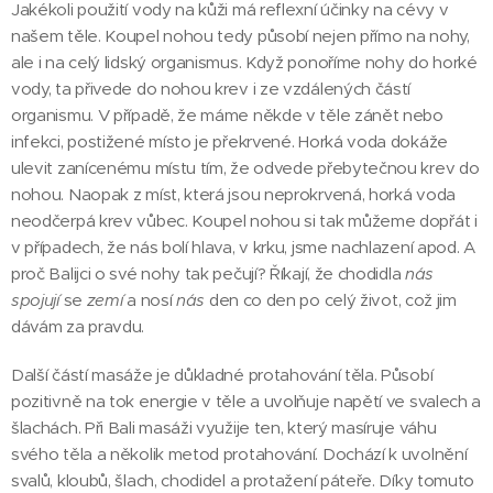
Jakékoli použití vody na kůži má reflexní účinky na cévy v
našem těle. Koupel nohou tedy působí nejen přímo na nohy,
ale i na celý lidský organismus. Když ponoříme nohy do horké
vody, ta přivede do nohou krev i ze vzdálených částí
organismu. V případě, že máme někde v těle zánět nebo
infekci, postižené místo je překrvené. Horká voda dokáže
ulevit zanícenému místu tím, že odvede přebytečnou krev do
nohou. Naopak z míst, která jsou neprokrvená, horká voda
neodčerpá krev vůbec. Koupel nohou si tak můžeme dopřát i
v případech, že nás bolí hlava, v krku, jsme nachlazení apod. A
proč Balijci o své nohy tak pečují? Říkají, že chodidla
nás
spojují
se
zemí
a nosí
nás
den co den po celý život, což jim
dávám za pravdu.
Další částí masáže je důkladné protahování těla. Působí
pozitivně na tok energie v těle a uvolňuje napětí ve svalech a
šlachách. Při Bali masáži využije ten, který masíruje váhu
svého těla a několik metod protahování. Dochází k uvolnění
svalů, kloubů, šlach, chodidel a protažení páteře. Díky tomuto