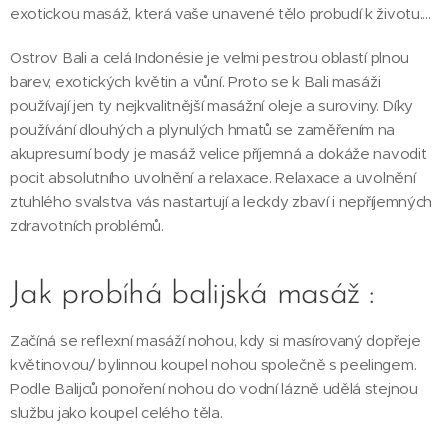
exotickou masáž, která vaše unavené tělo probudí k životu....
Ostrov Bali a celá Indonésie je velmi pestrou oblastí plnou
barev, exotických květin a vůní. Proto se k Bali masáži
používají jen ty nejkvalitnější masážní oleje a suroviny. Díky
používání dlouhých a plynulých hmatů se zaměřením na
akupresurní body je masáž velice příjemná a dokáže navodit
pocit absolutního uvolnění a relaxace. Relaxace a uvolnění
ztuhlého svalstva vás nastartují a leckdy zbaví i nepříjemných
zdravotních problémů.
Jak probíhá balijská masáž :
Začíná se reflexní masáží nohou, kdy si masírovaný dopřeje
květinovou/ bylinnou koupel nohou společně s peelingem.
Podle Balijců ponoření nohou do vodní lázně udělá stejnou
službu jako koupel celého těla.