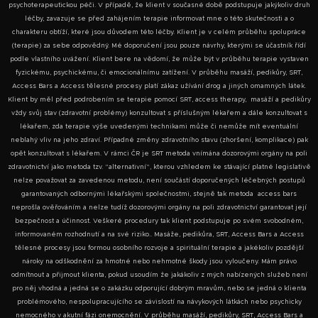
psychoterapeutickou péči. V případě, že klient v současné době podstupuje jakýkoliv druh
léčby, zavazuje se před zahájením terapie informovat mne o této skutečnosti a o
charakteru obtíží, které jsou důvodem této léčby. Klient je v celém průběhu spolupráce
(terapie) za sebe odpovědný. Mé doporučení jsou pouze návrhy, kterými se účastník řídí
podle vlastního uvážení. Klient bere na vědomí, že může být v průběhu terapie vystaven
fyzickému, psychickému, či emocionálnímu zatížení. V průběhu masáží, pedikůry, SRT,
Access Bars a Access tělesné procesy platí zákaz užívání drog a jiných omamných látek.
Klient by měl před podrobením se terapie pomocí SRT, access therapy, masáží a pedikůry
vždy svůj stav (zdravotní problémy) konzultovat s příslušným lékařem a dále konzultovat s
lékařem, zda terapie výše uvedenými technikami může či nemůže mít eventuální
neblahý vliv na jeho zdraví. Případné změny zdravotního stavu (zhoršení, komplikace) pak
opět konzultovat s lékařem. V rámci ČR je SRT metoda vnímána dozorovými orgány na poli
zdravotnictví jako metoda tzv. "alternativní", kterou vzhledem ke stávající platné legislativě
nelze považovat za zavedenou metodu, není součástí doporučených léčebných postupů
garantovaných odbornými lékařskými společnostmi, stejně tak metoda access bars
neprošla ověřováním a nelze tudíž dozorovými orgány na poli zdravotnictví garantovat její
bezpečnost a účinnost. Veškeré procedury tak klient podstupuje po svém svobodném,
informovaném rozhodnutí a na své riziko.. Masáže, pedikůra, SRT, Access Bars a Access
tělesné procesy jsou formou osobního rozvoje a spirituální terapie a jakékoliv pozdější
nároky na odškodnění za hmotné nebo nehmotné škody jsou vyloučeny. Mám právo
odmítnout a přijmout klienta, pokud usoudím že jakákoliv z mých nabízených služeb není
pro něj vhodná a jedná se o zakázku odporující dobrým mravům, nebo se jedná o klienta
problémového, nespolupracujícího se závislostí na návykových látkách nebo psychicky
nemocného v akutní fázi onemocnění. V průběhu masáží, pedikůry, SRT, Access Bars a