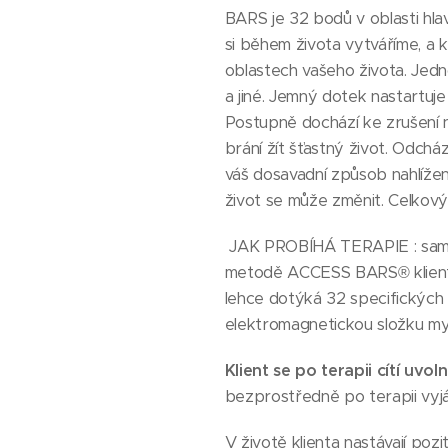
BARS je 32 bodů v oblasti hla
si během života vytváříme, a
oblastech vašeho života. Jednot
a jiné. Jemný dotek nastartuje
Postupně dochází ke zrušení 
brání žít šťastný život. Odchá
váš dosavadní způsob nahlížení
život se může změnit. Celkový 
JAK PROBÍHÁ TERAPIE : samotn
metodě ACCESS BARS® klient l
lehce dotýká 32 specifických b
elektromagnetickou složku myš
Klient se po terapii cítí uvo
bezprostředně po terapii vyjád
V životě klienta nastávají pozi