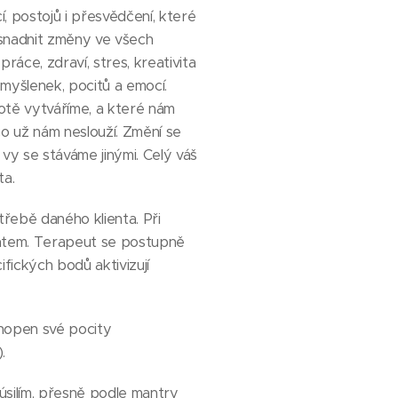
, postojů i přesvědčení, které
snadnit změny ve všech
ráce, zdraví, stres, kreativita
 myšlenek, pocitů a emocí.
otě vytváříme, a které nám
co už nám neslouží. Změní se
vy se stáváme jinými. Celý váš
ta.
ebě daného klienta. Při
entem. Terapeut se postupně
fických bodů aktivizují
hopen své pocity
.
 úsilím, přesně podle mantry