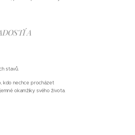
ADOSTÍ A
ch stavů.
o, kdo nechce procházet
říjemné okamžiky svého života.