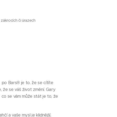
h zákrocích či úrazech
o Bars® je to, že se cítíte
e, že se váš život změní. Gary
 co se vám může stát je to, že
čí a vaše mysl je klidnější,