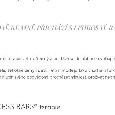
OTĚ KE MNĚ PŘICHÁZÍ S LEHKOSTÍ, R
druh terapie velmi příjemný a dostává se do hluboce uvolňující
lé, těhotné ženy i děti.
Tato metoda je také vhodná u toh
 do hlubin svého podvědomí, procházet minulost, prožívat nep
CESS BARS® terapie