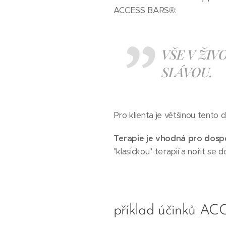
ACCESS BARS®:
VŠE V ŽIV
SLÁVOU.
Pro klienta je většinou tento 
Terapie je vhodná pro dospě
"klasickou" terapií a nořit se
příklad účinků AC