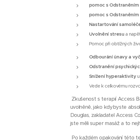
pomoc s Odstraněním 
pomoc s Odstraněním
Nastartování samoléče
Uvolnění stresu
a napět
Pomoc při obtížných živo
Odbourání únavy a vy
Odstranění psychický
Snížení hyperaktivity
u
Vede k celkovému rozvoji
Zkušenost s terapií Access Ba
uvolněně, jako kdybyste absolv
Douglas, zakladatel Access Con
jste měli super masáž a to nej
Po každém opakování této terap