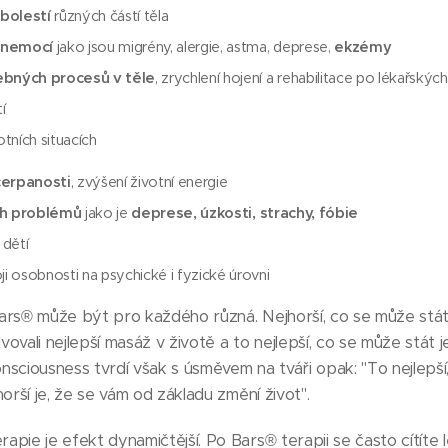
bolestí
různých částí těla
 nemocí
jako jsou migrény, alergie, astma, deprese,
ekzémy
bných procesů v těle
, zrychlení hojení a rehabilitace po lékařskýc
í
tních situacích
čerpanosti
, zvýšení životní energie
ch problémů
jako je
deprese, úzkosti, strachy, fóbie
 dětí
 osobnosti na psychické i fyzické úrovni
rs® může být pro každého různá. Nejhorší, co se může stát p
ovali nejlepší masáž v životě a to nejlepší, co se může stát j
sciousness tvrdí však s úsměvem na tváři opak: "To nejlepší,
horší je, že se vám od základu změní život".
ie je efekt dynamičtější. Po Bars® terapii se často cítíte leh