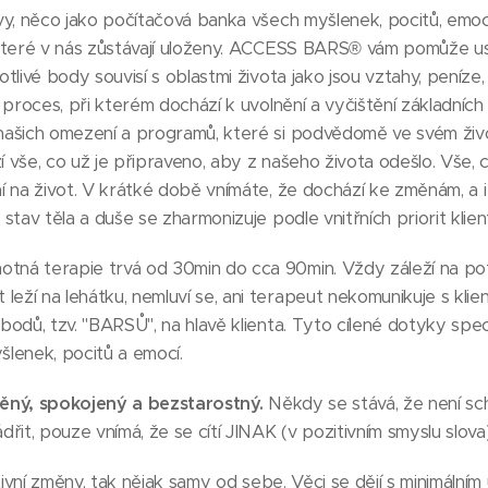
vy, něco jako počítačová banka všech myšlenek, pocitů, emocí
 které v nás zůstávají uloženy. ACCESS BARS® vám pomůže u
livé body souvisí s oblastmi života jako jsou vztahy, peníze, p
 proces, při kterém dochází k uvolnění a vyčištění základních
našich omezení a programů, které si podvědomě ve svém živ
zí vše, co už je připraveno, aby z našeho života odešlo. Vše, 
 na život. V krátké době vnímáte, že dochází ke změnám, a i 
stav těla a duše se zharmonizuje podle vnitřních priorit klien
á terapie trvá od 30min do cca 90min. Vždy záleží na potř
eží na lehátku, nemluví se, ani terapeut nekomunikuje s kli
odů, tzv. "BARSŮ", na hlavě klienta. Tyto cílené dotyky speci
lenek, pocitů a emocí.
lněný, spokojený a bezstarostný.
Někdy se stává, že není sc
řit, pouze vnímá, že se cítí JINAK (v pozitivním smyslu slova)
tivní změny, tak nějak samy od sebe. Věci se dějí s minimálním