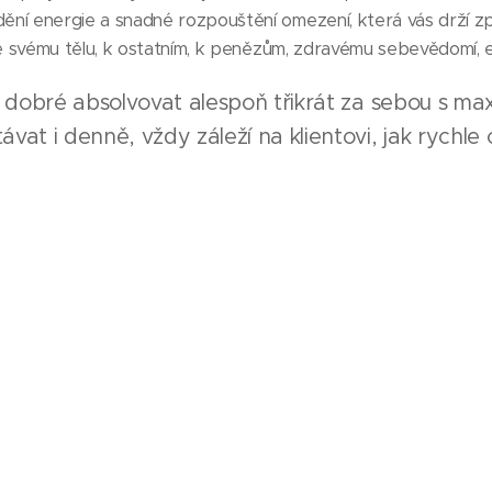
ní energie a snadné rozpouštění omezení, která vás drží zp
ke svému tělu, k ostatním, k penězům, zdravému sebevědomí, e
 dobré absolvovat alespoň třikrát za sebou s max
ávat i denně, vždy záleží na klientovi, jak rychle